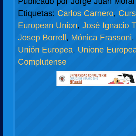
Publicado por
Jorge Juan Moran
Etiquetas:
Carlos Carnero
,
Curs
European Union
,
José Ignacio T
Josep Borrell
,
Mónica Frassoni
Unión Europea
,
Unione Europe
Complutense