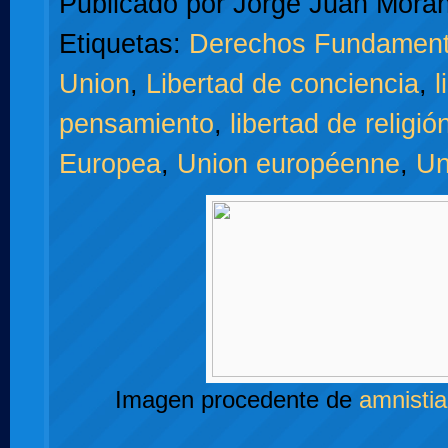
Publicado por
Jorge Juan Moran
Etiquetas:
Derechos Fundament
Union
,
Libertad de conciencia
,
l
pensamiento
,
libertad de religió
Europea
,
Union européenne
,
Un
Imagen procedente de
amnistia