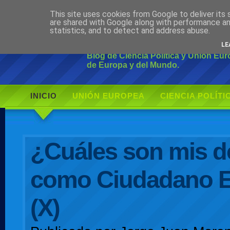
This site uses cookies from Google to deliver its 
Ciudadano Mo
are shared with Google along with performance an
statistics, and to detect and address abuse.
LE
Blog de Ciencia Política y Unión Eu
de Europa y del Mundo.
INICIO
UNIÓN EUROPEA
CIENCIA POLÍTI
AUTOR
¿Cuáles son mis d
como Ciudadano 
(X)