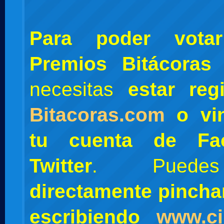
Para poder vota
Premios Bitácora
necesitas
estar regi
Bitacoras.com
o vin
tu cuenta de Fa
Twitter
. Pue
directamente pinch
escribiendo
www.c