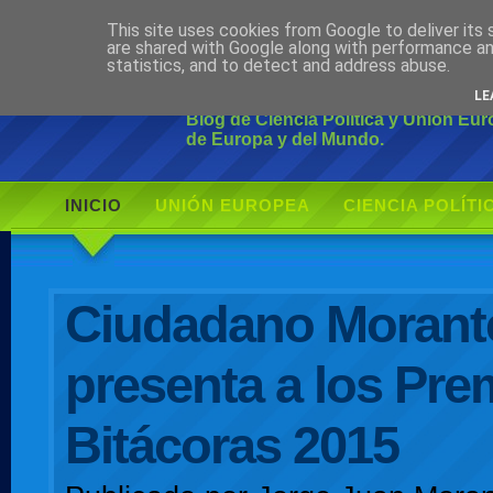
This site uses cookies from Google to deliver its 
Ciudadano Mo
are shared with Google along with performance an
statistics, and to detect and address abuse.
LE
Blog de Ciencia Política y Unión Eu
de Europa y del Mundo.
INICIO
UNIÓN EUROPEA
CIENCIA POLÍTI
AUTOR
Ciudadano Morant
presenta a los Pre
Bitácoras 2015