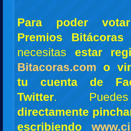
Para poder vota
Premios Bitácora
necesitas
estar regi
Bitacoras.com
o vin
tu cuenta de Fa
Twitter
. Pue
directamente pinch
escribiendo
www.c