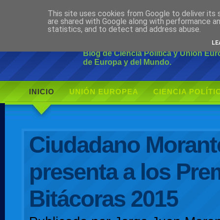
This site uses cookies from Google to deliver its 
Ciudadano Mo
are shared with Google along with performance an
statistics, and to detect and address abuse.
LE
Blog de Ciencia Política y Unión Eu
de Europa y del Mundo.
INICIO
UNIÓN EUROPEA
CIENCIA POLÍTI
AUTOR
Ciudadano Morant
presenta a los Pre
Bitácoras 2015