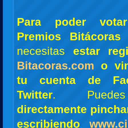
Para poder vota
Premios Bitácora
necesitas
estar regi
Bitacoras.com
o vin
tu cuenta de Fa
Twitter
. Pue
directamente pinch
escribiendo
www.c