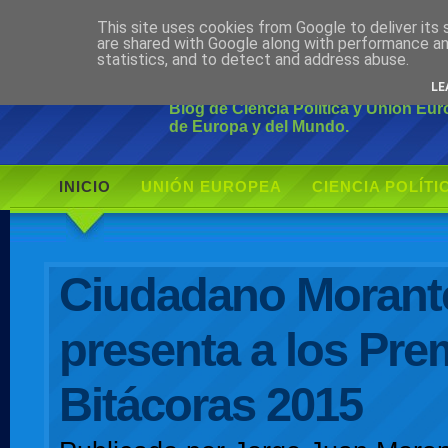
This site uses cookies from Google to deliver its 
Ciudadano Mo
are shared with Google along with performance an
statistics, and to detect and address abuse.
LE
Blog de Ciencia Política y Unión Eu
de Europa y del Mundo.
INICIO
UNIÓN EUROPEA
CIENCIA POLÍTI
AUTOR
Ciudadano Morant
presenta a los Pre
Bitácoras 2015