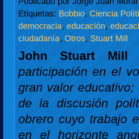
Publicado por
Jorge Juan Moran
Etiquetas:
Bobbio
,
Ciencia Polít
democracia
,
educación
,
educaci
ciudadanía
,
Otros
,
Stuart Mill
John Stuart Mill
d
participación en el v
gran valor educativo;
de la discusión polí
obrero cuyo trabajo e
en el horizonte ang