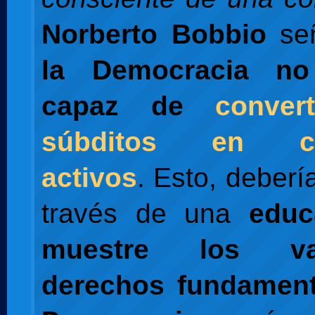
Norberto Bobbio
señ
la Democracia n
capaz de
conver
súbditos en ci
activos
. Esto, deberí
través de una
educ
muestre los v
derechos fundament