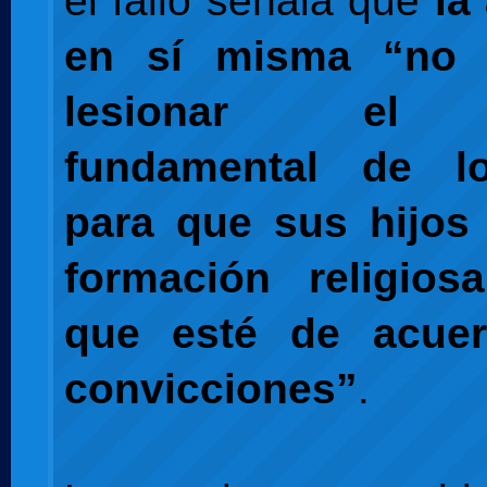
el fallo señala que
la
en sí misma “no 
lesionar el 
fundamental de l
para que sus hijos 
formación religio
que esté de acue
convicciones”
.