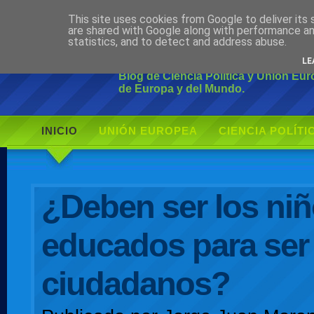
This site uses cookies from Google to deliver its 
Ciudadano Mo
are shared with Google along with performance an
statistics, and to detect and address abuse.
LE
Blog de Ciencia Política y Unión Eu
de Europa y del Mundo.
INICIO
UNIÓN EUROPEA
CIENCIA POLÍTI
AUTOR
¿Deben ser los ni
educados para ser
ciudadanos?