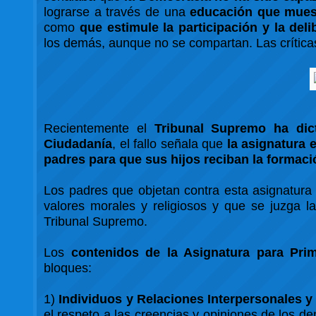
lograrse a través de una
educación que muest
como
que estimule la participación y la deli
los demás, aunque no se compartan. Las crítica
Recientemente el
Tribunal Supremo ha di
Ciudadanía
, el fallo señala que
la asignatura 
padres para que sus hijos reciban la formaci
Los padres que objetan contra esta asignatura d
valores morales y religiosos y que se juzga la
Tribunal Supremo.
Los
contenidos de la Asignatura para Prim
bloques:
1)
Individuos y Relaciones Interpersonales y
el respeto a las creencias y opiniones de los 