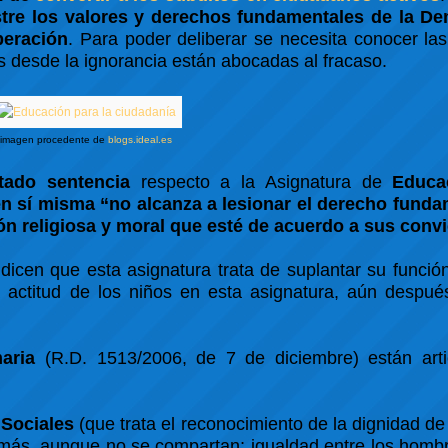
re los valores y derechos fundamentales de la De
beración
. Para poder deliberar se necesita conocer la
s desde la ignorancia están abocadas al fracaso.
imagen procedente de
blogs.ideal.es
ctado sentencia
respecto a la Asignatura de
Educa
en sí misma “no alcanza a lesionar el derecho funda
ón religiosa y moral que esté de acuerdo a sus conv
icen que esta asignatura trata de suplantar su función
 actitud de los niños en esta asignatura, aún después
aria
(R.D. 1513/2006, de 7 de diciembre) están art
 Sociales
(que trata el reconocimiento de la dignidad de
demás, aunque no se compartan; igualdad entre los homb