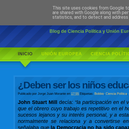
This site uses cookies from Google to 
Ciudadano Mo
are shared with Google along with per
statistics, and to detect and address
Blog de Ciencia Política y Unión E
INICIO
UNIÓN EUROPEA
CIENCIA POLÍTI
¿Deben ser los niños edu
Publicado por
Jorge Juan Morante
en
17:55
Etiquetas:
Bobbio
,
Ciencia Política
,
John Stuart Mill
decía:
“la participación en el 
que el obrero cuyo trabajo es repetitivo en el 
sucesos lejanos y su interés personal, y a est
normalmente se relaciona y a convertirse 
señalaba que
la Democracia no ha sido capa