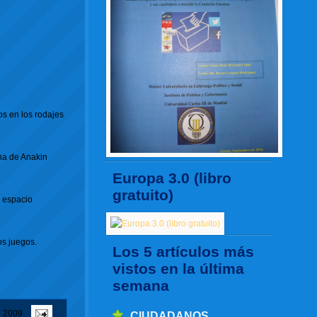
os en los rodajes
na de Anakin
Europa 3.0 (libro
gratuito)
u espacio
os juegos.
Los 5 artículos más
vistos en la última
semana
e 2009
CIUDADANOS