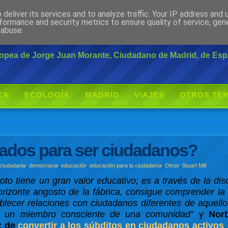
deliver its services and to analyze traffic. Your IP address and
rante
formance and security metrics to ensure quality of service, ge
 abuse.
uropea de Jorge Juan Morante, Ciudadano de Madrid, de Es
CA
ECOLOGÍA
MADRID
VIAJES
OTROS TE
cados para ser ciudadanos?
ciudadania
,
democracia
,
educación
,
educación para la ciudadanía
,
Otros
,
Stuart Mill
voto tiene un gran valor educativo; es a través de la dis
horizonte angosto de la fábrica, consigue comprender la 
ablecer relaciones con ciudadanos diferentes de aquell
en un miembro consciente de una comunidad”
y
Nor
z de
convertir a los súbditos en ciudadanos activos
.