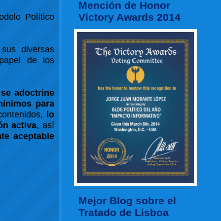
Mención de Honor
Victory Awards 2014
delo Político
 sus diversas
 papel de los
se adoctrine
mínimos para
contenidos,
lo
ón activa
, así
te aceptable
Mejor Blog sobre el
Tratado de Lisboa