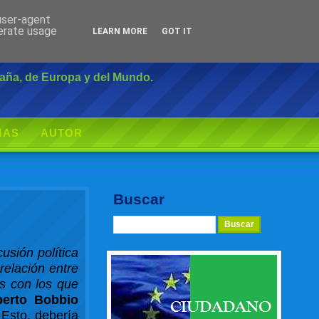
 user-agent
Inicio
|
Login
nerate usage
LEARN MORE
GOT IT
paña, de Europa y del Mundo.
MAS
AUTOR
Buscar
cusión política
relación entre
os con los que
berto Bobbio
 Esto, debería