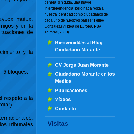
genera, sin duda, una mayor
interdependencia, pero nada resta a
nuestra identidad como ciudadanos de
, ayuda mutua,
cada uno de nuestros países.' Felipe
amigos y en la
González,(Mi idea de Europa, RBA
ituaciones de
editores, 2010)
Bienvenid@s al Blog
Ciudadano Morante
cimiento y la
CV Jorge Juan Morante
n 5 bloques:
Ciudadano Morante en los
Medios
Publicaciones
l respeto a la
Vídeos
colar)
Contacto
ernacionales;
Visitas
los Tribunales