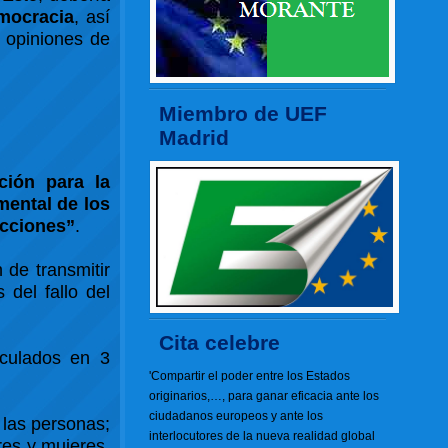
mocracia
, así
s opiniones de
Miembro de UEF
Madrid
ción para la
mental de los
icciones”
.
 de transmitir
 del fallo del
Cita celebre
iculados en 3
'Compartir el poder entre los Estados
originarios,…, para ganar eficacia ante los
ciudadanos europeos y ante los
 las personas;
interlocutores de la nueva realidad global
res y mujeres,