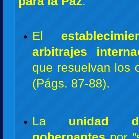
para la Paz
:
El
establecimi
arbitrajes interna
que resuelvan los c
(Págs. 87-88).
La
unidad 
gobernantes
por
“