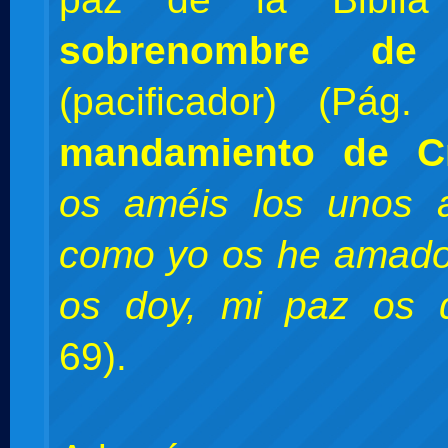
sobrenombre de
(pacificador) (Pág
mandamiento de C
os améis los unos a
como yo os he amado
os doy, mi paz os d
69).