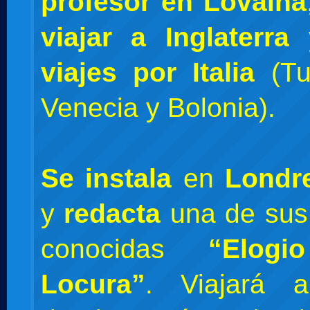
profesor en Lovaina
viajar a Inglaterra
y
viajes por Italia
(Tu
Venecia y Bolonia).
Se instala
en
Londr
y
redacta
una de sus
conocidas
“Elog
Locura”
. Viajará 