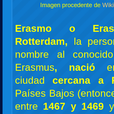
Imagen procedente de
Wiki
Erasmo o Era
Rotterdam,
la pers
nombre al conocid
Erasmus
,
nació
e
ciudad
cercana a R
Países Bajos (entonc
entre
1467 y 1469