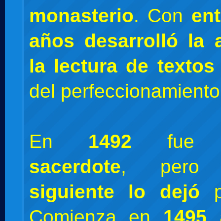
monasterio
. Con
ent
años
desarrolló la 
la lectura de textos
del perfeccionamiento 
En
1492
fu
sacerdote
, per
siguiente lo dejó
pa
Comienza en
1495