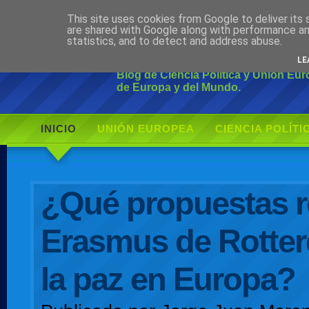
This site uses cookies from Google to deliver its 
Ciudadano Mo
are shared with Google along with performance an
statistics, and to detect and address abuse.
LE
Blog de Ciencia Política y Unión Eu
de Europa y del Mundo.
INICIO
UNIÓN EUROPEA
CIENCIA POLÍTI
AUTOR
¿Qué propuestas r
Erasmus de Rotte
la paz en Europa?