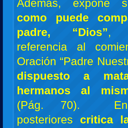
Además, expone
como puede compa
padre, “Dios”
, 
referencia al comi
Oración “Padre Nuest
dispuesto a mat
hermanos al mis
(Pág. 70). En
posteriores
critica 