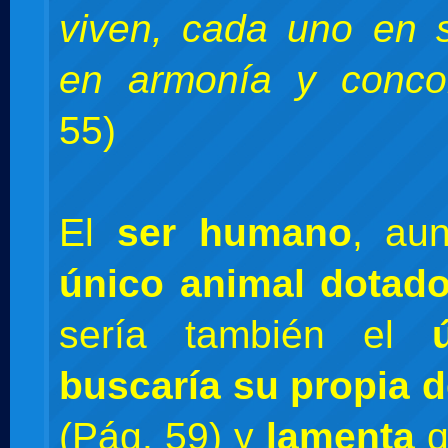
viven, cada uno en 
en armonía y concor
55)
El
ser humano
, au
único animal dotad
sería también el
buscaría su propia 
(Pág. 59) y
lamenta
q