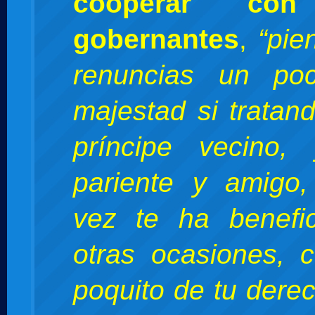
cooperar con
gobernantes
,
“pie
renuncias un po
majestad si tratan
príncipe vecino,
pariente y amigo,
vez te ha benefi
otras ocasiones, 
poquito de tu dere