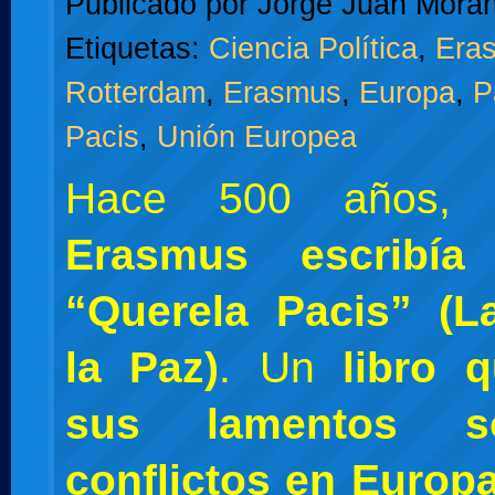
Publicado por
Jorge Juan Moran
Etiquetas:
Ciencia Política
,
Era
Rotterdam
,
Erasmus
,
Europa
,
P
Pacis
,
Unión Europea
Hace 500 años
Erasmus escribía
“Querela Pacis” (
la Paz)
. Un
libro 
sus lamentos s
conflictos en Europ