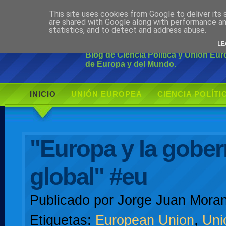
This site uses cookies from Google to deliver its 
Ciudadano Mo
are shared with Google along with performance an
statistics, and to detect and address abuse.
LE
Blog de Ciencia Política y Unión Eu
de Europa y del Mundo.
INICIO
UNIÓN EUROPEA
CIENCIA POLÍTI
AUTOR
"Europa y la gobe
global" #eu
Publicado por
Jorge Juan Moran
Etiquetas:
European Union
,
Uni