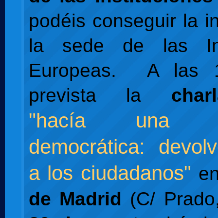
podéis conseguir la i
la sede de las Ins
Europeas. A las 1
prevista la
char
"hacía una fe
democrática: devol
a los ciudadanos"
en
de Madrid
(C/ Prado,