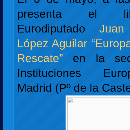
presenta el l
Eurodiputado
Juan
López Aguilar
“Europa
Rescate”
en la sed
Instituciones Eu
Madrid (Pº de la Caste