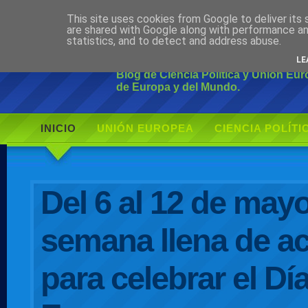
This site uses cookies from Google to deliver its 
Ciudadano Mo
are shared with Google along with performance an
statistics, and to detect and address abuse.
LE
Blog de Ciencia Política y Unión Eu
de Europa y del Mundo.
INICIO
UNIÓN EUROPEA
CIENCIA POLÍTI
AUTOR
Del 6 al 12 de may
semana llena de ac
para celebrar el Dí