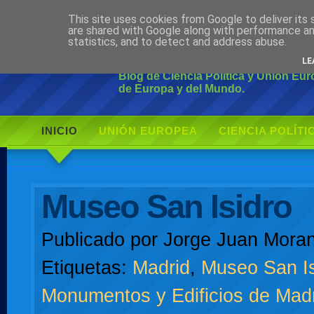
This site uses cookies from Google to deliver its 
Ciudadano Mo
are shared with Google along with performance an
statistics, and to detect and address abuse.
LE
Blog de Ciencia Política y Unión Eu
de Europa y del Mundo.
INICIO
UNIÓN EUROPEA
CIENCIA POLÍTI
AUTOR
Museo San Isidro
Publicado por
Jorge Juan Moran
Etiquetas:
Madrid
,
Museo San Is
Monumentos y Edificios de Mad