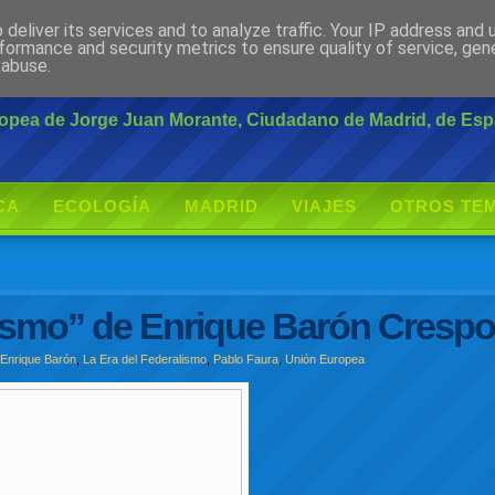
deliver its services and to analyze traffic. Your IP address and
rante
formance and security metrics to ensure quality of service, ge
 abuse.
uropea de Jorge Juan Morante, Ciudadano de Madrid, de Es
CA
ECOLOGÍA
MADRID
VIAJES
OTROS TE
alismo” de Enrique Barón Cresp
,
Enrique Barón
,
La Era del Federalismo
,
Pablo Faura
,
Unión Europea