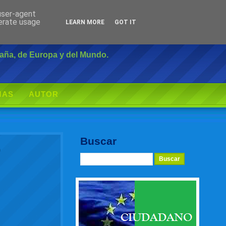
 user-agent
Inicio
|
Login
nerate usage
LEARN MORE
GOT IT
paña, de Europa y del Mundo.
MAS
AUTOR
Buscar
o