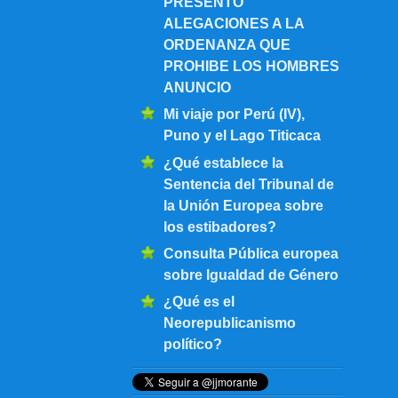
PRESENTO
ALEGACIONES A LA
ORDENANZA QUE
PROHIBE LOS HOMBRES
ANUNCIO
Mi viaje por Perú (IV),
Puno y el Lago Titicaca
¿Qué establece la
Sentencia del Tribunal de
la Unión Europea sobre
los estibadores?
Consulta Pública europea
sobre Igualdad de Género
¿Qué es el
Neorepublicanismo
político?