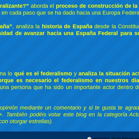
ralizante?”
aborda el
proceso de construcción de la
o en cada paso que se ha dado hacia una Europa Federa
paña”
, analiza la
historia de España
desde la Constitu
idad de avanzar hacia una España Federal para so
ena lo
qué es el federalismo
y
analiza la situación ac
orque es necesario el federalismo en nuestros dí
 una persona que ha sido un importante actor dentro d
opinión mediante un comentario y si te gusta te agrad
+. También podéis votar este blog en la categoría Act
con otorgar estrellas).