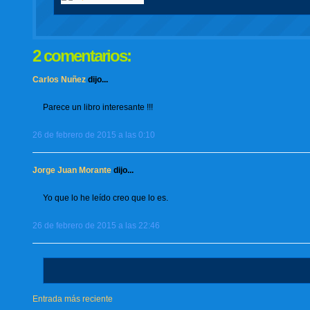
2 comentarios:
Carlos Nuñez
dijo...
Parece un libro interesante !!!
26 de febrero de 2015 a las 0:10
Jorge Juan Morante
dijo...
Yo que lo he leído creo que lo es.
26 de febrero de 2015 a las 22:46
Entrada más reciente