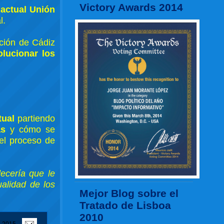
Victory Awards 2014
 actual Unión
l.
ción de Cádiz
lucionar los
tual
partiendo
as
y cómo se
el proceso de
ecería que le
ualidad de los
Mejor Blog sobre el
Tratado de Lisboa
2010