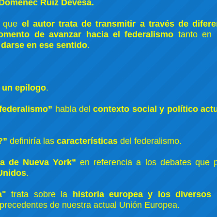
 Domenec Ruíz Devesa.
l que
el autor trata de transmitir a través de difer
mento de avanzar hacia el federalismo
tanto en
 darse en ese sentido
.
y un epílogo
.
 federalismo”
habla del
contexto social y político act
?”
definiría las
características
del federalismo.
la de Nueva York”
en referencia a los debates que p
 Unidos
.
a"
trata sobre la
historia europea y los diversos
precedentes de nuestra actual Unión Europea.