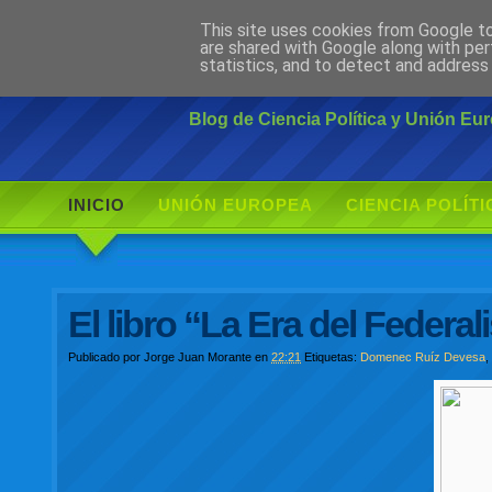
This site uses cookies from Google to 
Ciudadano Mo
are shared with Google along with per
statistics, and to detect and address
Blog de Ciencia Política y Unión E
INICIO
UNIÓN EUROPEA
CIENCIA POLÍTI
El libro “La Era del Feder
Publicado por
Jorge Juan Morante
en
22:21
Etiquetas:
Domenec Ruíz Devesa