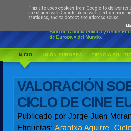
This site uses cookies from Google to deliver its 
Ciudadano Mo
are shared with Google along with performance an
statistics, and to detect and address abuse.
LE
Blog de Ciencia Política y Unión Eu
de Europa y del Mundo.
INICIO
UNIÓN EUROPEA
CIENCIA POLÍTI
AUTOR
VALORACIÓN SOB
CICLO DE CINE 
Publicado por
Jorge Juan Moran
Etiquetas:
Arantxa Aguirre
,
Cicl