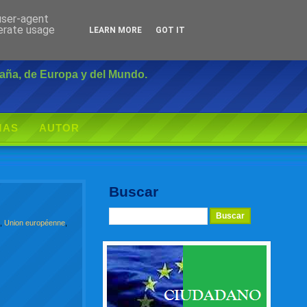
 user-agent
Inicio
|
Login
nerate usage
LEARN MORE
GOT IT
paña, de Europa y del Mundo.
MAS
AUTOR
Buscar
a
,
Union européenne
,