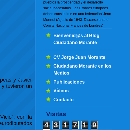
pueblos la prosperidad y el desarrollo
social necesarios. Los Estados europeos
deben constituirse en una federación' Jean
Monnet (Agosto de 1943. Discurso ante el
Comité Nacional Francés de Londres)
Bienvenid@s al Blog
Ciudadano Morante
CV Jorge Juan Morante
Ciudadano Morante en los
Medios
opeas y Javier
Publicaciones
 y tuvieron un
Vídeos
Contacto
Visitas
Vicio”, con la
 eurodiputados
4
3
1
7
1
9