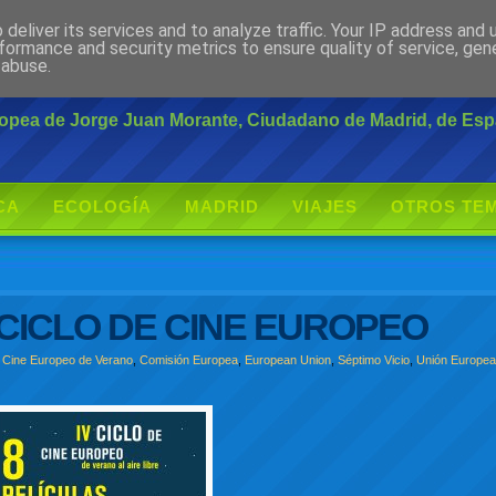
deliver its services and to analyze traffic. Your IP address and
rante
formance and security metrics to ensure quality of service, ge
 abuse.
uropea de Jorge Juan Morante, Ciudadano de Madrid, de Es
CA
ECOLOGÍA
MADRID
VIAJES
OTROS TE
CICLO DE CINE EUROPEO
e Cine Europeo de Verano
,
Comisión Europea
,
European Union
,
Séptimo Vicio
,
Unión Europe