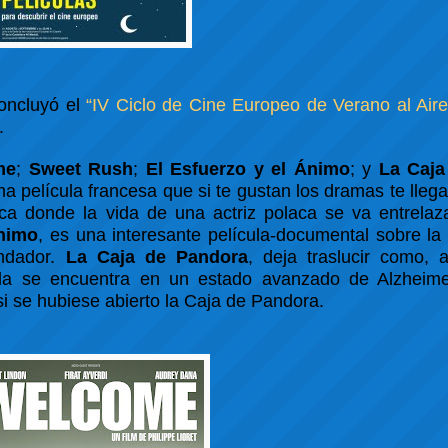
concluyó el
“IV Ciclo de Cine Europeo de Verano al Aire
.
me
;
Sweet Rush
;
El Esfuerzo y el Ánimo
; y
La Caja
a película francesa que si te gustan los dramas te llega
laca donde la vida de una actriz polaca se va entrela
Ánimo
, es una interesante película-documental sobre la
undador.
La Caja de Pandora
, deja traslucir como, 
la se encuentra en un estado avanzado de Alzheimer
si se hubiese abierto la Caja de Pandora.