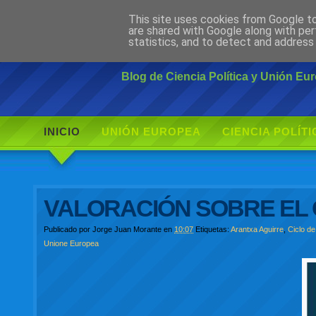
This site uses cookies from Google to 
Ciudadano Mo
are shared with Google along with per
statistics, and to detect and address
Blog de Ciencia Política y Unión E
INICIO
UNIÓN EUROPEA
CIENCIA POLÍTI
VALORACIÓN SOBRE EL 
Publicado por
Jorge Juan Morante
en
10:07
Etiquetas:
Arantxa Aguirre
,
Ciclo d
Unione Europea