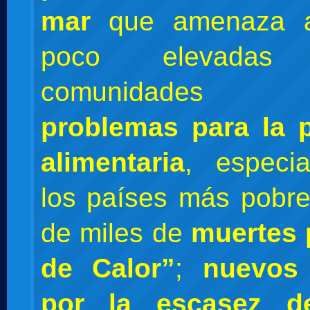
mar
que amenaza a
poco elevada
comunidades c
problemas para la 
alimentaria
, especi
los países más pobr
de miles de
muertes 
de Calor”
;
nuevos 
por la escasez 