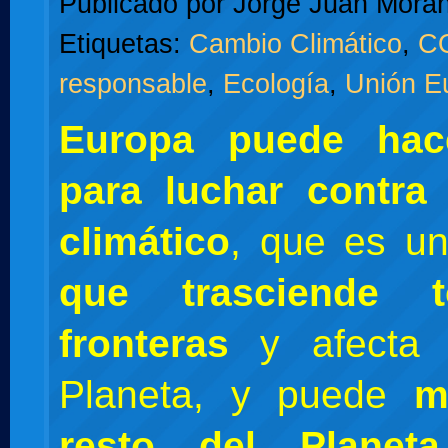
Publicado por
Jorge Juan Moran
Etiquetas:
Cambio Climático
,
C
responsable
,
Ecología
,
Unión E
Europa puede ha
para luchar contra
climático
, que es u
que trasciende 
fronteras
y afecta 
Planeta, y puede
m
resto del Plane