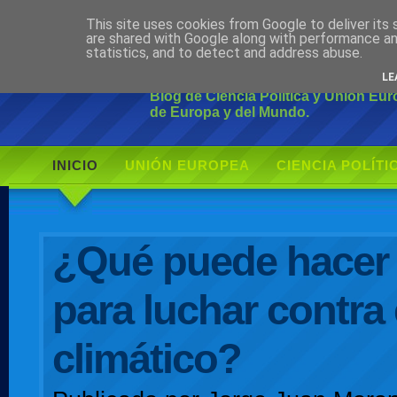
This site uses cookies from Google to deliver its 
Ciudadano Mo
are shared with Google along with performance an
statistics, and to detect and address abuse.
LE
Blog de Ciencia Política y Unión Eu
de Europa y del Mundo.
INICIO
UNIÓN EUROPEA
CIENCIA POLÍTI
AUTOR
¿Qué puede hacer
para luchar contra
climático?