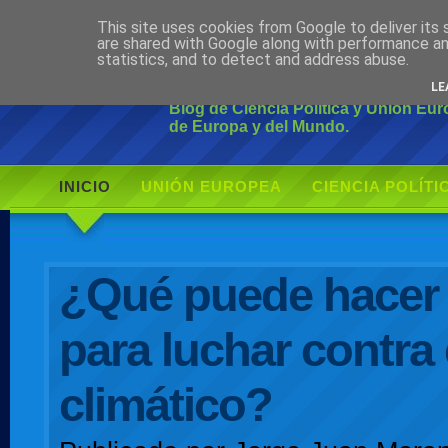
This site uses cookies from Google to deliver its 
Ciudadano Mo
are shared with Google along with performance an
statistics, and to detect and address abuse.
LE
Blog de Ciencia Política y Unión Eu
de Europa y del Mundo.
INICIO
UNIÓN EUROPEA
CIENCIA POLÍTI
AUTOR
¿Qué puede hacer
para luchar contra
climático?