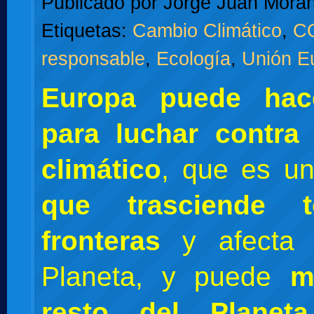
Publicado por
Jorge Juan Moran
Etiquetas:
Cambio Climático
,
C
responsable
,
Ecología
,
Unión E
Europa puede ha
para luchar contra
climático
, que es u
que trasciende 
fronteras
y afecta 
Planeta, y puede
m
resto del Plane