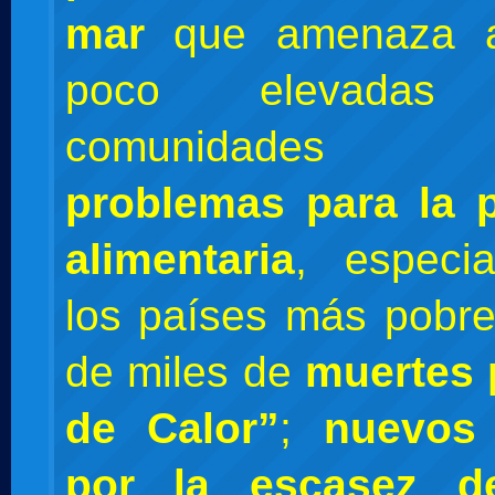
mar
que amenaza a
poco elevada
comunidades c
problemas para la 
alimentaria
, especi
los países más pobr
de miles de
muertes 
de Calor”
;
nuevos 
por la escasez 