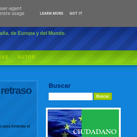
 user-agent
Inicio
|
Login
nerate usage
LEARN MORE
GOT IT
paña, de Europa y del Mundo.
MAS
AUTOR
Buscar
 retraso
o para fomentar el