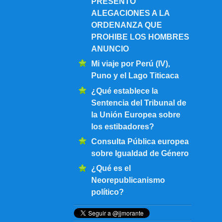
PRESENTO
ALEGACIONES A LA
ORDENANZA QUE
PROHIBE LOS HOMBRES
ANUNCIO
Mi viaje por Perú (IV),
Puno y el Lago Titicaca
¿Qué establece la
Sentencia del Tribunal de
la Unión Europea sobre
los estibadores?
Consulta Pública europea
sobre Igualdad de Género
¿Qué es el
Neorepublicanismo
político?