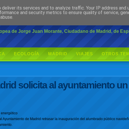
deliver its services and to analyze traffic. Your IP address and
rante
formance and security metrics to ensure quality of service, ge
 abuse.
uropea de Jorge Juan Morante, Ciudadano de Madrid, de Es
CA
ECOLOGÍA
MADRID
VIAJES
OTROS TE
rid solicita al ayuntamiento un
 energético
al Ayuntamiento de Madrid retrasar la inauguración del alumbrado público navideñ
amiento.