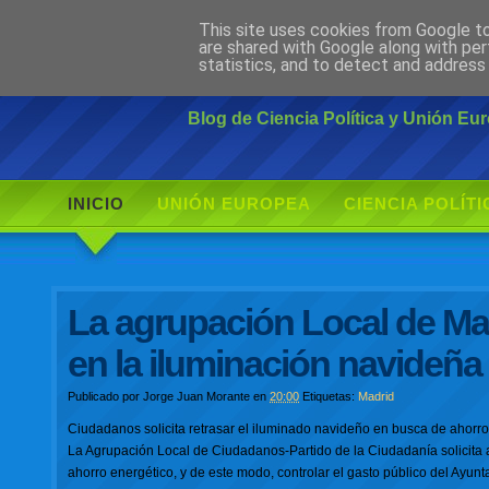
This site uses cookies from Google to 
Ciudadano Mo
are shared with Google along with per
statistics, and to detect and address
Blog de Ciencia Política y Unión E
INICIO
UNIÓN EUROPEA
CIENCIA POLÍTI
La agrupación Local de Mad
en la iluminación navideña
Publicado por
Jorge Juan Morante
en
20:00
Etiquetas:
Madrid
Ciudadanos solicita retrasar el iluminado navideño en busca de ahorro
La Agrupación Local de Ciudadanos-Partido de la Ciudadanía solicita 
ahorro energético, y de este modo, controlar el gasto público del Ayunt