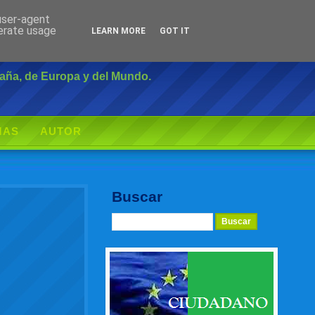
 user-agent
Inicio
|
Login
nerate usage
LEARN MORE
GOT IT
paña, de Europa y del Mundo.
MAS
AUTOR
Buscar