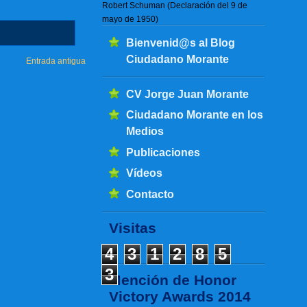
Robert Schuman (Declaración del 9 de
mayo de 1950)
Bienvenid@s al Blog
Ciudadano Morante
Entrada antigua
CV Jorge Juan Morante
Ciudadano Morante en los
Medios
Publicaciones
Vídeos
Contacto
Visitas
4
3
1
2
8
5
3
Mención de Honor
Victory Awards 2014