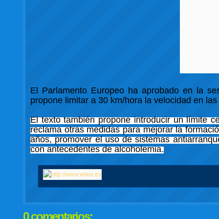
El Parlamento Europeo ha aprobado en la ses
propone limitar a 30 km/hora la velocidad en las
El texto también propone introducir un límite 
reclama otras medidas para mejorar la formació
años, promover el uso de sistemas antiarranqu
con antecedentes de alcoholemia.
0 comentarios: