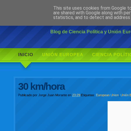
This site uses cookies from Google to 
Ciudadano Mo
are shared with Google along with per
statistics, and to detect and address
Blog de Ciencia Política y Unión E
INICIO
UNIÓN EUROPEA
CIENCIA POLÍTI
30 km/hora
Publicado por
Jorge Juan Morante
en
23:29
Etiquetas:
European Union
,
Unión 