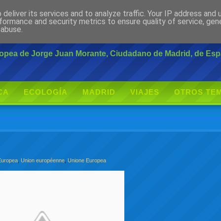
deliver its services and to analyze traffic. Your IP address and
rante
formance and security metrics to ensure quality of service, ge
 abuse.
uropea de Jorge Juan Morante, Ciudadano de Madrid, de Es
CA
ECOLOGÍA
MADRID
VIAJES
OTROS TE
Europea
,
Union européenne
,
Unione Europea