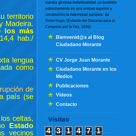
vuestra gloriosa individualidad, os fundiréis
estrechamente en una unidad superior y
 territorio
constituiréis la fraternidad europea.' de
Victor Hugo, (Extracto del Discurso para el
 y Madeira.
Congreso por la Paz, 1849)
e los más
14,4 hab./
Bienvenid@s al Blog
Ciudadano Morante
xta lengua
CV Jorge Juan Morante
tada como
Ciudadano Morante en los
Medios
Publicaciones
rrupción de
Vídeos
a país (se
Contacto
los celtas,
Visitas
omo
Estado
4
3
1
4
7
1
s vecinos