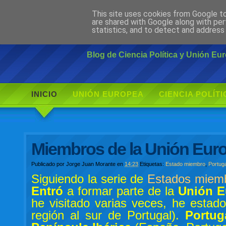
This site uses cookies from Google to 
Ciudadano Mo
are shared with Google along with per
statistics, and to detect and address
Blog de Ciencia Política y Unión E
INICIO
UNIÓN EUROPEA
CIENCIA POLÍTI
Miembros de la Unión Euro
Publicado por
Jorge Juan Morante
en
14:23
Etiquetas:
Estado miembro
,
Portug
Siguiendo la serie de
Estados miemb
Entró
a formar parte de la
Unión E
he visitado varias veces, he estad
región al sur de Portugal).
Portug