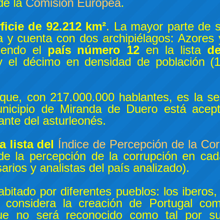
de la
Comisión Europea
.
ficie de 92.212 km²
. La mayor parte de su
a y cuenta con dos archipiélagos: Azores
siendo el
país número 12
en la lista
d
 el décimo en densidad de población (1
que, con 217.000.000 hablantes, es la se
nicipio de Miranda de Duero está acep
ante del asturleonés.
a lista del
Índice de Percepción de la Co
e la percepción de la corrupción en cad
rios y analistas del país analizado).
abitado por diferentes pueblos: los iberos, 
Se considera la creación de Portugal c
ue no será reconocido como tal por su