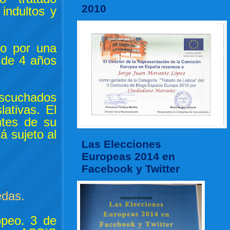
2010
 indultos y
do por una
 de 4 años
escuchados
ativas. El
ntes de su
á sujeto al
Las Elecciones
Europeas 2014 en
Facebook y Twitter
edas.
opeo. 3 de