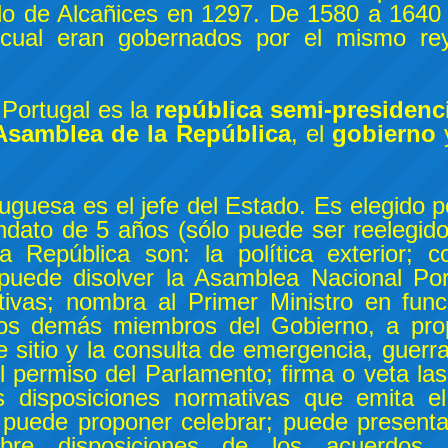
tado de Alcañices en 1297. De 1580 a 1640
 cual eran gobernados por el mismo re
 Portugal es la
república semi-presidenci
Asamblea de la República
, el
gobierno
uguesa es el jefe del Estado. Es elegido p
andato de 5 años (sólo puede ser reelegid
a República son: la política exterior; 
puede disolver la Asamblea Nacional Po
tivas; nombra al Primer Ministro en func
 los demás miembros del Gobierno, a pro
e sitio y la consulta de emergencia, guerr
 permiso del Parlamento; firma o veta la
 disposiciones normativas que emita el
es; puede proponer celebrar; puede present
sobre disposiciones de los acuerdos 