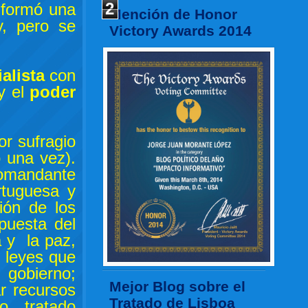
2
 formó una
Mención de Honor
y, pero se
Victory Awards 2014
alista
con
y el
poder
or sufragio
o una vez).
comandante
rtuguesa y
ión de los
puesta del
a y la paz,
s leyes que
 gobierno;
Mejor Blog sobre el
ar recursos
Tratado de Lisboa
o tratado