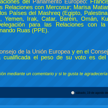
gaciones del
Parlamento Europeo
: Franc
as Relaciones con Mercosur; Marisa Matia
los Países del Mashreq (Egipto, Palestina
n, Yemen, Irak, Catar, Baréin, Omán, Ku
elegación para las Relaciones con la 
ernando Ruas (PPE).
onsejo de la Unión Europea
y en el
Conse
a cualificada el peso de su voto es de
nión mediante un comentario y si te gusta te agradecería
sábado, 19 de agosto d