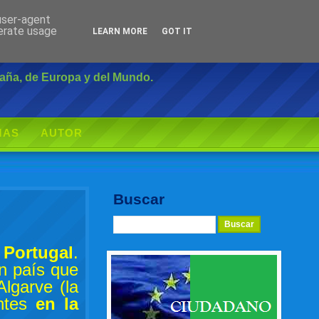
 user-agent
Inicio
|
Login
nerate usage
LEARN MORE
GOT IT
paña, de Europa y del Mundo.
MAS
AUTOR
Buscar
e
Portugal
.
n país que
lgarve (la
ntes
en la