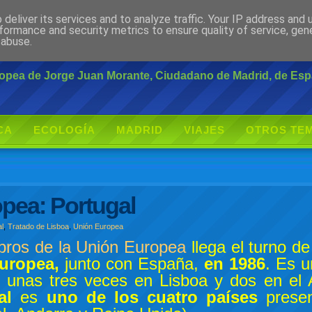
deliver its services and to analyze traffic. Your IP address and
rante
formance and security metrics to ensure quality of service, ge
 abuse.
uropea de Jorge Juan Morante, Ciudadano de Madrid, de Es
CA
ECOLOGÍA
MADRID
VIAJES
OTROS TE
pea: Portugal
al
,
Tratado de Lisboa
,
Unión Europea
ros de la Unión Europea
llega el turno d
uropea,
junto con España,
en 1986
. Es u
o unas tres veces en Lisboa y dos en el A
al
es
uno de los cuatro países
prese