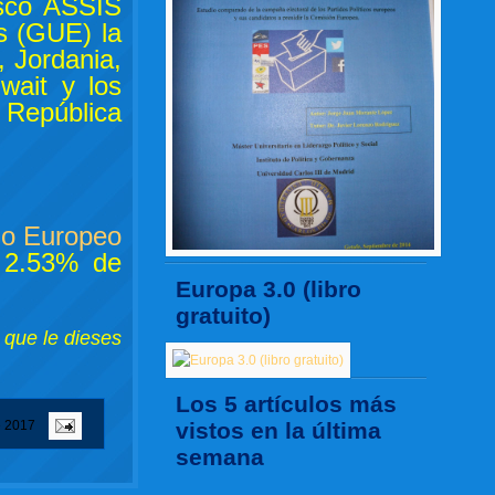
isco ASSIS
s (GUE) la
, Jordania,
wait y los
República
jo Europeo
l 2.53% de
Europa 3.0 (libro
gratuito)
 que le dieses
Los 5 artículos más
e 2017
vistos en la última
semana