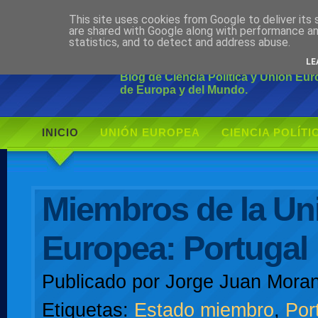
This site uses cookies from Google to deliver its 
Ciudadano Mo
are shared with Google along with performance an
statistics, and to detect and address abuse.
LE
Blog de Ciencia Política y Unión Eu
de Europa y del Mundo.
INICIO
UNIÓN EUROPEA
CIENCIA POLÍTI
AUTOR
Miembros de la Un
Europea: Portugal
Publicado por
Jorge Juan Moran
Etiquetas:
Estado miembro
,
Por