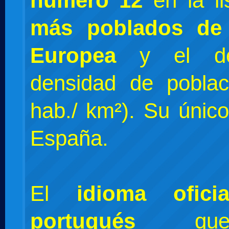
número 12
en la l
más poblados de
Europea
y el dé
densidad de poblac
hab./ km²). Su únic
España.
El
idioma oficia
portugués
que