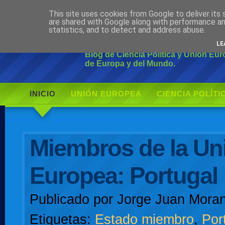
This site uses cookies from Google to deliver its 
Ciudadano Mo
are shared with Google along with performance an
statistics, and to detect and address abuse.
LE
Blog de Ciencia Política y Unión Eu
de Europa y del Mundo.
INICIO
UNIÓN EUROPEA
CIENCIA POLÍTI
AUTOR
Miembros de la Un
Europea: Portugal
Publicado por
Jorge Juan Moran
Etiquetas:
Estado miembro
,
Por