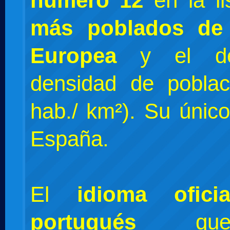
número 12
en la l
más poblados de
Europea
y el dé
densidad de poblac
hab./ km²). Su únic
España.
El
idioma oficia
portugués
que