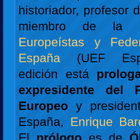
historiador, profesor d
miembro de la
Europeístas y Feder
España
(UEF Espa
edición está
prolog
expresidente del 
Europeo
y presiden
España,
Enrique Bar
El
prólogo
es de
Ó