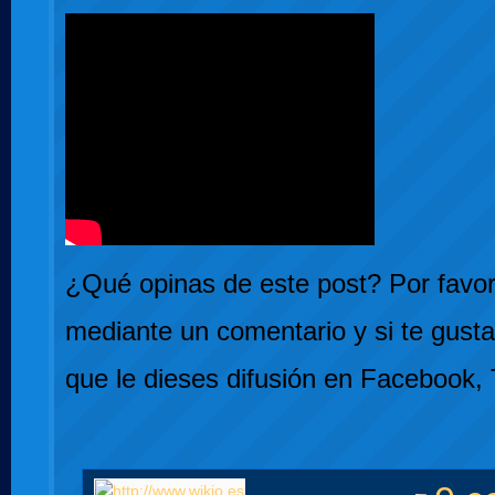
¿Qué opinas de este post? Por favor,
mediante un comentario y si te gusta
que le dieses difusión en Facebook, 