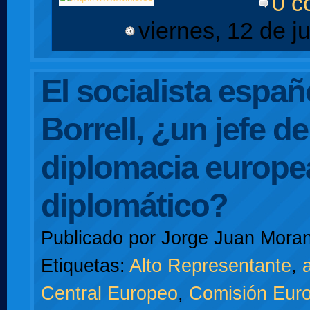
0 c
viernes, 12 de j
El socialista espa
Borrell, ¿un jefe de
diplomacia europe
diplomático?
Publicado por
Jorge Juan Moran
Etiquetas:
Alto Representante
,
a
Central Europeo
,
Comisión Eur