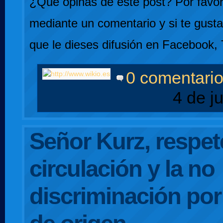
¿Qué opinas de este post? Por favor,
mediante un comentario y si te gusta
que le dieses difusión en Facebook, 
0 comentari
4 de j
Señor Kurz, respete
circulación y la no
discriminación po