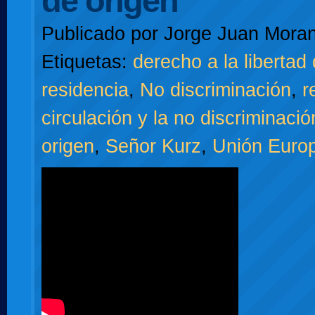
de origen
Publicado por
Jorge Juan Moran
Etiquetas:
derecho a la libertad 
residencia
,
No discriminación
,
r
circulación y la no discriminaci
origen
,
Señor Kurz
,
Unión Euro