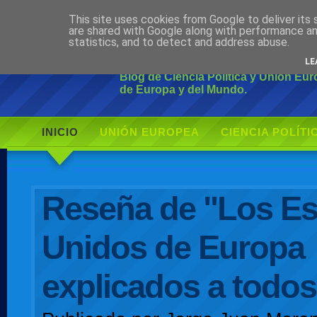
This site uses cookies from Google to deliver its 
Ciudadano Mo
are shared with Google along with performance an
statistics, and to detect and address abuse.
LE
Blog de Ciencia Política y Unión Eu
de Europa y del Mundo.
INICIO
UNIÓN EUROPEA
CIENCIA POLÍTI
AUTOR
Reseña de "Los E
Unidos de Europa
explicados a todos