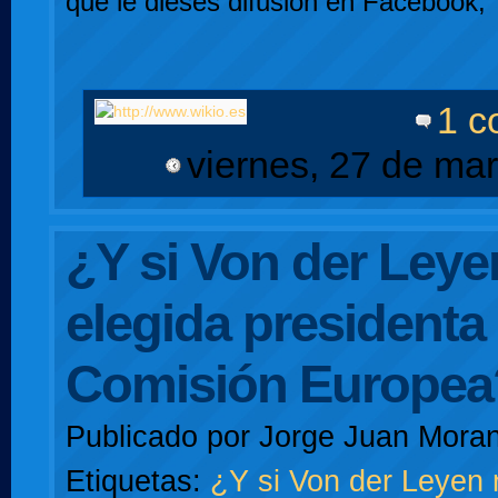
que le dieses difusión en Facebook, 
1 c
viernes, 27 de ma
¿Y si Von der Leye
elegida presidenta 
Comisión Europea
Publicado por
Jorge Juan Moran
Etiquetas:
¿Y si Von der Leyen 