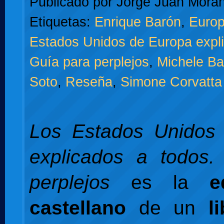
Publicado por
Jorge Juan Moran
Etiquetas:
Enrique Barón
,
Europ
Estados Unidos de Europa expli
Guía para perplejos
,
Michele Bal
Soto
,
Reseña
,
Simone Corvatta
Los Estados Unidos
explicados a todos.
perplejos
es la
e
castellano
de un
l