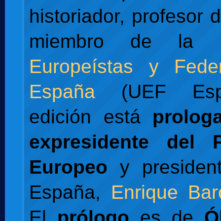
historiador, profesor d
miembro de la
Europeístas y Feder
España
(UEF Espa
edición está
prolog
expresidente del 
Europeo
y presiden
España,
Enrique Bar
El
prólogo
es de
Ó