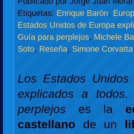
Publicado por
Jorge Juan Moran
Etiquetas:
Enrique Barón
,
Europ
Estados Unidos de Europa expli
Guía para perplejos
,
Michele Bal
Soto
,
Reseña
,
Simone Corvatta
Los Estados Unidos
explicados a todos.
perplejos
es la
e
castellano
de un
l