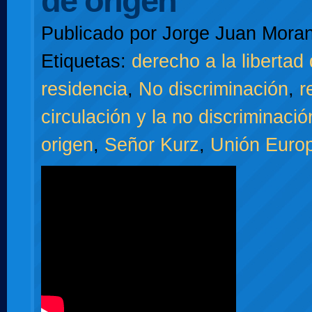
de origen
Publicado por
Jorge Juan Moran
Etiquetas:
derecho a la libertad 
residencia
,
No discriminación
,
r
circulación y la no discriminaci
origen
,
Señor Kurz
,
Unión Euro