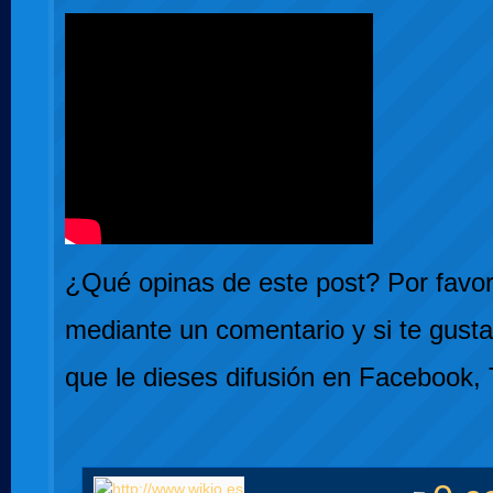
¿Qué opinas de este post? Por favor,
mediante un comentario y si te gusta
que le dieses difusión en Facebook, 