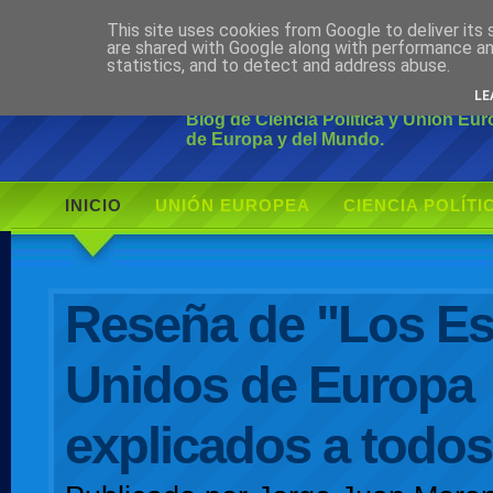
This site uses cookies from Google to deliver its 
Ciudadano Mo
are shared with Google along with performance an
statistics, and to detect and address abuse.
LE
Blog de Ciencia Política y Unión Eu
de Europa y del Mundo.
INICIO
UNIÓN EUROPEA
CIENCIA POLÍTI
AUTOR
Reseña de "Los E
Unidos de Europa
explicados a todos