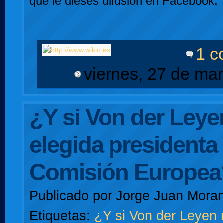
que le dieses difusión en Facebook, 
1 c
viernes, 27 de ma
¿Y si Von der Leye
elegida presidenta 
Comisión Europea
Publicado por
Jorge Juan Moran
Etiquetas:
¿Y si Von der Leyen 