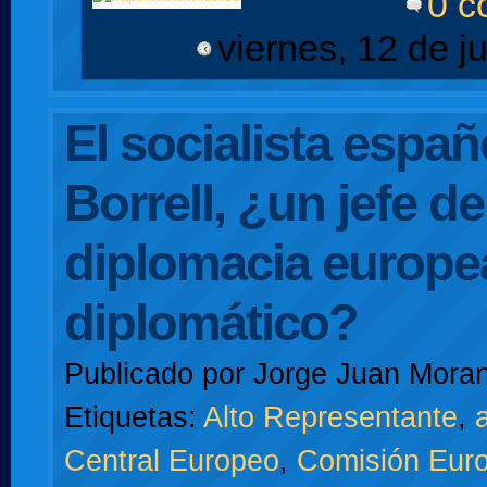
0 c
viernes, 12 de j
El socialista espa
Borrell, ¿un jefe de
diplomacia europe
diplomático?
Publicado por
Jorge Juan Moran
Etiquetas:
Alto Representante
,
a
Central Europeo
,
Comisión Eur