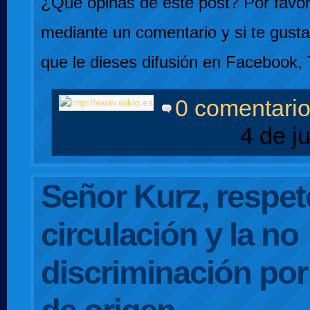
¿Qué opinas de este post? Por favor,
mediante un comentario y si te gusta
que le dieses difusión en Facebook, 
0 comentari
4 de j
Señor Kurz, respete
circulación y la no
discriminación po