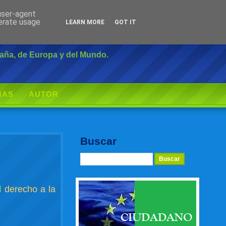
 user-agent
Inicio
|
Login
nerate usage
LEARN MORE
GOT IT
paña, de Europa y del Mundo.
MAS
AUTOR
Buscar
l
derecho a la