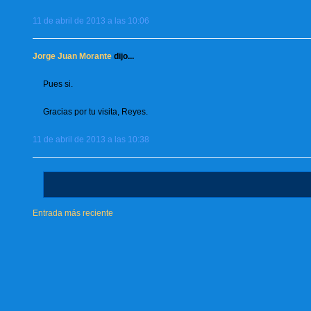
11 de abril de 2013 a las 10:06
Jorge Juan Morante
dijo...
Pues si.
Gracias por tu visita, Reyes.
11 de abril de 2013 a las 10:38
Entrada más reciente