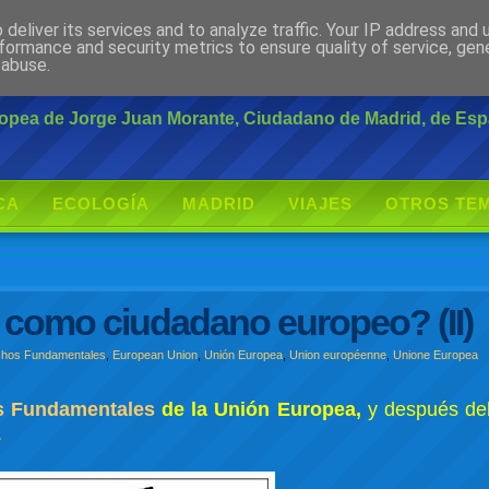
deliver its services and to analyze traffic. Your IP address and
rante
formance and security metrics to ensure quality of service, ge
 abuse.
uropea de Jorge Juan Morante, Ciudadano de Madrid, de Es
CA
ECOLOGÍA
MADRID
VIAJES
OTROS TE
 como ciudadano europeo? (II)
hos Fundamentales
,
European Union
,
Unión Europea
,
Union européenne
,
Unione Europea
s Fundamentales
de la Unión Europea,
y después de
.