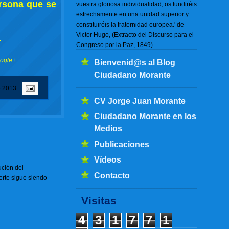
rsona que se
vuestra gloriosa individualidad, os fundiréis
estrechamente en una unidad superior y
constituiréis la fraternidad europea.' de
Victor Hugo, (Extracto del Discurso para el
.
Congreso por la Paz, 1849)
oogle+
Bienvenid@s al Blog
Ciudadano Morante
e 2013
CV Jorge Juan Morante
Ciudadano Morante en los
Medios
Publicaciones
Vídeos
ución del
Contacto
erte sigue siendo
Visitas
4
3
1
7
7
1