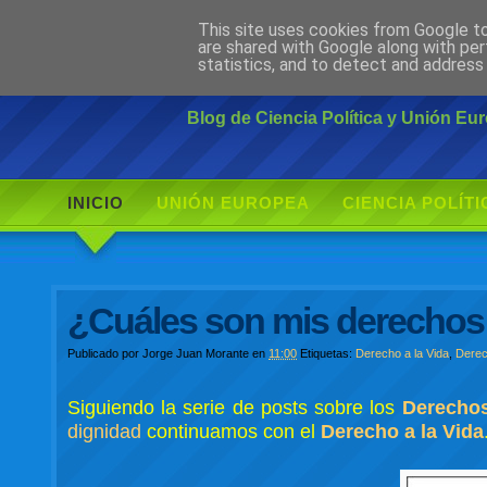
This site uses cookies from Google to 
Ciudadano Mo
are shared with Google along with per
statistics, and to detect and address
Blog de Ciencia Política y Unión E
INICIO
UNIÓN EUROPEA
CIENCIA POLÍTI
¿Cuáles son mis derechos
Publicado por
Jorge Juan Morante
en
11:00
Etiquetas:
Derecho a la Vida
,
Derec
Siguiendo la serie de posts sobre los
Derecho
dignidad
continuamos con el
Derecho a la Vida