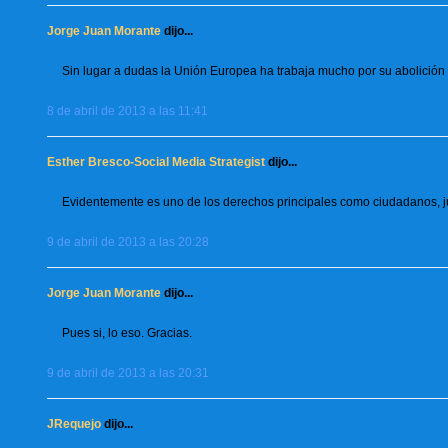
Jorge Juan Morante
dijo...
Sin lugar a dudas la Unión Europea ha trabaja mucho por su abolición
8 de abril de 2013 a las 11:41
Esther Bresco-Social Media Strategist
dijo...
Evidentemente es uno de los derechos principales como ciudadanos, ju
9 de abril de 2013 a las 20:28
Jorge Juan Morante
dijo...
Pues si, lo eso. Gracias.
9 de abril de 2013 a las 20:31
JRequejo
dijo...