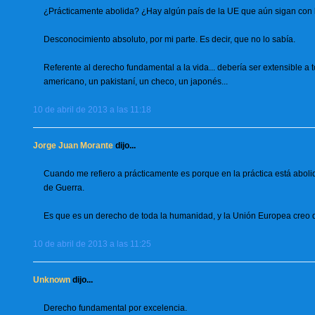
¿Prácticamente abolida? ¿Hay algún país de la UE que aún sigan con
Desconocimiento absoluto, por mi parte. Es decir, que no lo sabía.
Referente al derecho fundamental a la vida... debería ser extensible a 
americano, un pakistaní, un checo, un japonés...
10 de abril de 2013 a las 11:18
Jorge Juan Morante
dijo...
Cuando me refiero a prácticamente es porque en la práctica está abol
de Guerra.
Es que es un derecho de toda la humanidad, y la Unión Europea creo 
10 de abril de 2013 a las 11:25
Unknown
dijo...
Derecho fundamental por excelencia.