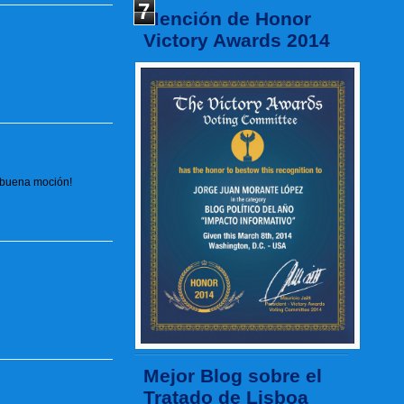
7
Mención de Honor
Victory Awards 2014
n buena moción!
Mejor Blog sobre el
Tratado de Lisboa