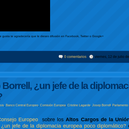
te gusta te agradecería que le dieses difusión en Facebook, Twitter o Google+
0 comentarios
viernes, 12 de julio d
 Borrell, ¿un jefe de la diplomac
?
isis
,
Banco Central Europeo
,
Comisión Europea
,
Cristine Lagarde
,
Josep Borrell
,
Parlamento
Consejo Europeo
sobre los
Altos Cargos de la Unió
l, ¿un jefe de la diplomacia europea poco diplomático?
e