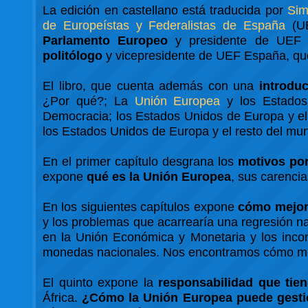
La edición en castellano está traducida por
Sim
de Europeístas y Federalistas de España
(UE
Parlamento Europeo
y presidente de UEF 
politólogo
y vicepresidente de UEF España, que 
El libro, que cuenta además con una
introdu
¿Por qué?; La
Unión Europea
y los Estados
Democracia; los Estados Unidos de Europa y el d
los Estados Unidos de Europa y el resto del m
En el primer capítulo desgrana los
motivos por
expone
qué es la Unión Europea
, sus carencia
En los siguientes capítulos expone
cómo mejora
y los problemas que acarrearía una regresión n
en la Unión Económica y Monetaria y los incon
monedas nacionales. Nos encontramos cómo mejo
El quinto expone la
responsabilidad que tien
África.
¿Cómo la Unión Europea puede gestion