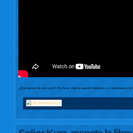
¿Qué opinas de este post? Por favor, deja tu opinión mediante un comentario y si 