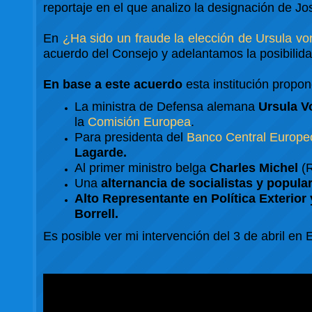
reportaje en el que analizo la designación de J
En
¿Ha sido un fraude la elección de Ursula 
acuerdo del Consejo y adelantamos la posibilida
En base a este acuerdo
esta institución propo
La ministra de Defensa alemana
Ursula V
la
Comisión Europea
.
Para presidenta del
Banco Central Europe
Lagarde.
Al primer ministro belga
Charles Michel
(R
Una
alternancia de socialistas y popula
Alto Representante en Política Exterior
Borrell.
Es posible ver mi intervención del 3 de abril en