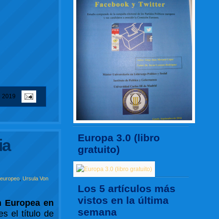
e 2019
Europa 3.0 (libro
ia
gratuito)
 europeo
,
Ursula Von
Los 5 artículos más
vistos en la última
n Europea en
semana
s el título de