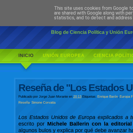
This site uses cookies from Google to 
Ciudadano Mo
are shared with Google along with per
statistics, and to detect and address
Blog de Ciencia Política y Unión E
INICIO
UNIÓN EUROPEA
CIENCIA POLÍTI
Reseña de "Los Estados U
Publicado por
Jorge Juan Morante
en
20:13
Etiquetas:
Enrique Barón
,
Europa F
Reseña
,
Simone Corvatta
Los Estados Unidos de Europa explicados a t
escrito por
Michele Ballerin con la editoria
algunos bulos y explica por qué debe avanzar ha