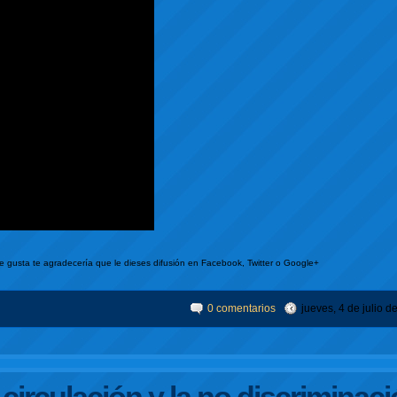
te gusta te agradecería que le dieses difusión en Facebook, Twitter o Google+
0 comentarios
jueves, 4 de julio d