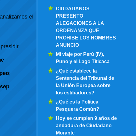
CIUDADANOS
PRESENTO
analizamos el
ALEGACIONES A LA
ORDENANZA QUE
PROHIBE LOS HOMBRES
ANUNCIO
presidir
Mi viaje por Perú (IV),
ne
Puno y el Lago Titicaca
¿Qué establece la
opeo
;
Sentencia del Tribunal de
la Unión Europea sobre
sep
los estibadores?
¿Qué es la Política
Pesquera Común?
Hoy se cumplen 9 años de
andadura de Ciudadano
Morante