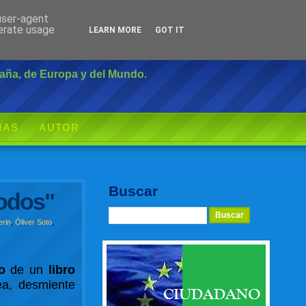
 user-agent
Inicio
|
Login
nerate usage
LEARN MORE
GOT IT
paña, de Europa y del Mundo.
MAS
AUTOR
Buscar
todos"
erin
,
Óliver Soto
,
o
de un
libro
pea, desmiente