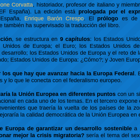
one Corvatta
, historiador, profesor de italiano y miemb
F España). La edición está
prologada por el expr
España,
Enrique Barón Crespo
. El
prólogo
es d
también ha supervisado la traducción del libro.
cción
, se estructura en
9 capítulos
: los Estados Unid
 Unidos de Europa; el Euro; los Estados Unidos de
esarrollo; los Estados Unidos de Europa y el reto de l
undo; Estados Unidos de Europa: ¿Cómo?; y Joven Euro
 los que hay que avanzar hacia la Europa Federal
. 
s y lo que le conecta con el federalismo europeo.
ría la Unión Europea en diferentes puntos
con un si
acional en cada uno de los temas. En el tercero expon
venientes que traería la vuelta de los países de la z
raría la calidad democrática de la Unión Europea en e
e Europa de garantizar un desarrollo sostenible
a 
ar mejor la crisis migratoria?
sería el tema del sext