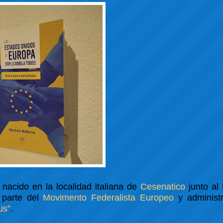
 nacido en la localidad italiana de
Cesenatico
junto al 
parte del
Movimento Federalista Europeo
y administ
us”
.