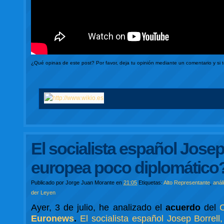
¿Qué opinas de este post? Por favor, deja tu opinión mediante un comentario y si 
El socialista español Josep
europea poco diplomático
Publicado por
Jorge Juan Morante
en
21:05
Etiquetas:
Alto Representante
,
anál
der Leyen
Ayer, 3 de julio, he analizado el
acuerdo
del
Euronews
.
El socialista español Josep Borrel