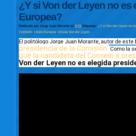
¿Y si Von der Leyen no es 
Europea?
Publicado por
Jorge Juan Morante
en
9:01
Etiquetas:
¿Y si Von der Leyen no e
Comisión
,
Unión Europea
,
Ursula Von der Leyen
El politólogo Jorge Juan Morante, autor de este b
presidencia de la Comisión.
 Como la s
que la candidata del Consejo a pres
Von der Leyen no es elegida presid