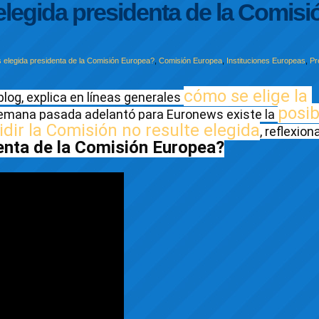
elegida presidenta de la Comisi
s elegida presidenta de la Comisión Europea?
,
Comisión Europea
,
Instituciones Europeas
,
Pr
cómo se elige la 
log, explica en líneas generales 
posib
emana pasada adelantó para Euronews existe la 
idir la Comisión no resulte elegida
, reflexiona
enta de la Comisión Europea?