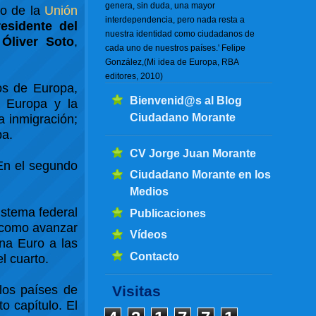
genera, sin duda, una mayor
ro de la
Unión
interdependencia, pero nada resta a
esidente del
nuestra identidad como ciudadanos de
e
Óliver Soto
,
cada uno de nuestros países.' Felipe
González,(Mi idea de Europa, RBA
editores, 2010)
os de Europa,
Bienvenid@s al Blog
 Europa y la
Ciudadano Morante
a inmigración;
pa.
CV Jorge Juan Morante
En el segundo
Ciudadano Morante en los
Medios
stema federal
Publicaciones
e como avanzar
Vídeos
ona Euro a las
Contacto
l cuarto.
los países de
Visitas
o capítulo. El