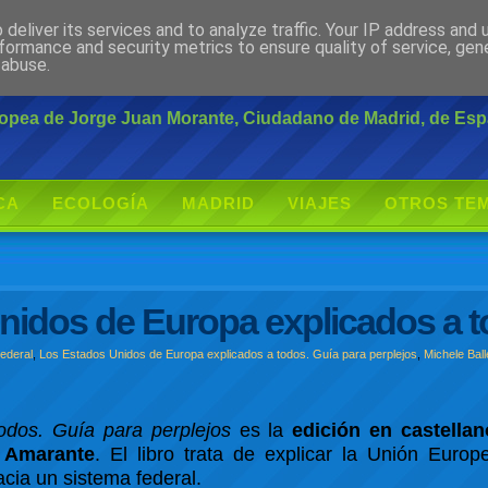
deliver its services and to analyze traffic. Your IP address and
rante
formance and security metrics to ensure quality of service, ge
 abuse.
uropea de Jorge Juan Morante, Ciudadano de Madrid, de Es
CA
ECOLOGÍA
MADRID
VIAJES
OTROS TE
nidos de Europa explicados a 
ederal
,
Los Estados Unidos de Europa explicados a todos. Guía para perplejos
,
Michele Ball
odos. Guía para perplejos
es la
edición en castellan
l Amarante
. El libro trata de explicar la Unión Euro
cia un sistema federal.