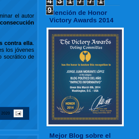
4
3
1
7
7
1
9
Mención de Honor
minar el autor
Victory Awards 2014
 consecución
 contra ella
.
s los jóvenes
 socrático de
e 2020
Mejor Blog sobre el