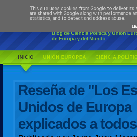
This site uses cookies from Google to deliver its 
Ciudadano Mo
are shared with Google along with performance an
statistics, and to detect and address abuse.
LE
Blog de Ciencia Política y Unión Eu
de Europa y del Mundo.
INICIO
UNIÓN EUROPEA
CIENCIA POLÍTI
AUTOR
Reseña de "Los E
Unidos de Europa
explicados a todos