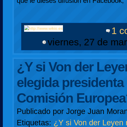
que le dieses difusión en Facebook, 
1 c
viernes, 27 de ma
¿Y si Von der Leye
elegida presidenta 
Comisión Europea
Publicado por
Jorge Juan Moran
Etiquetas:
¿Y si Von der Leyen 