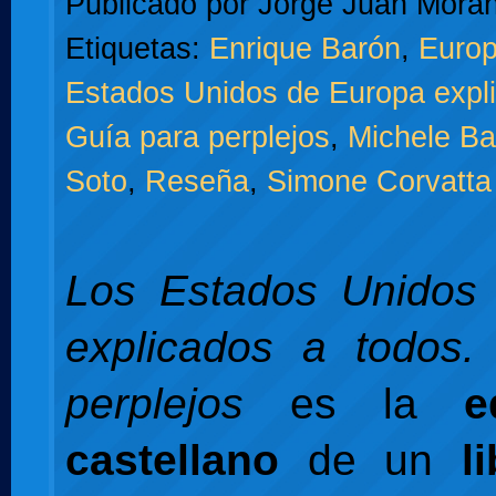
Publicado por
Jorge Juan Moran
Etiquetas:
Enrique Barón
,
Europ
Estados Unidos de Europa expli
Guía para perplejos
,
Michele Bal
Soto
,
Reseña
,
Simone Corvatta
Los Estados Unidos
explicados a todos.
perplejos
es la
e
castellano
de un
l