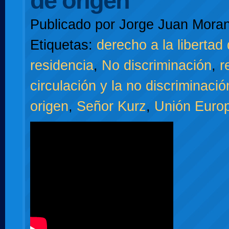
de origen
Publicado por
Jorge Juan Moran
Etiquetas:
derecho a la libertad 
residencia
,
No discriminación
,
r
circulación y la no discriminaci
origen
,
Señor Kurz
,
Unión Euro