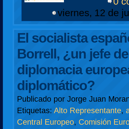
0 c
viernes, 12 de j
El socialista espa
Borrell, ¿un jefe de
diplomacia europe
diplomático?
Publicado por
Jorge Juan Moran
Etiquetas:
Alto Representante
,
a
Central Europeo
,
Comisión Eur