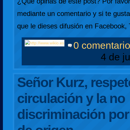
¿Qué opinas de este post? Por favor,
mediante un comentario y si te gusta
que le dieses difusión en Facebook, 
0 comentari
4 de j
Señor Kurz, respete
circulación y la no
discriminación po