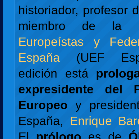
historiador, profesor d
miembro de la
Europeístas y Feder
España
(UEF Espa
edición está
prolog
expresidente del 
Europeo
y presiden
España,
Enrique Bar
El
prólogo
es de
Ó