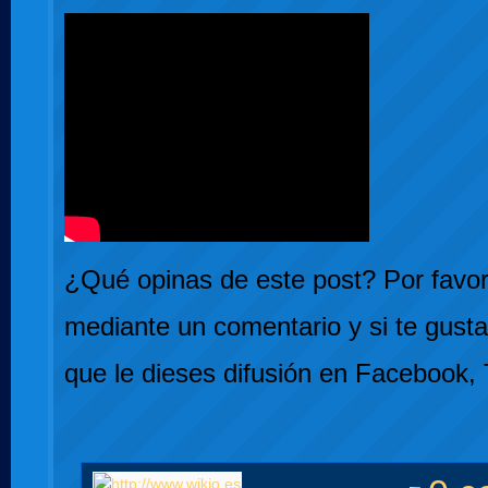
¿Qué opinas de este post? Por favor,
mediante un comentario y si te gusta
que le dieses difusión en Facebook, 