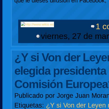
que le dieses difusión en Facebook, 
1 c
viernes, 27 de ma
¿Y si Von der Leye
elegida presidenta 
Comisión Europea
Publicado por
Jorge Juan Moran
Etiquetas:
¿Y si Von der Leyen 