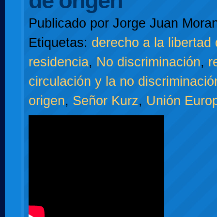
de origen
Publicado por
Jorge Juan Moran
Etiquetas:
derecho a la libertad 
residencia
,
No discriminación
,
r
circulación y la no discriminaci
origen
,
Señor Kurz
,
Unión Euro