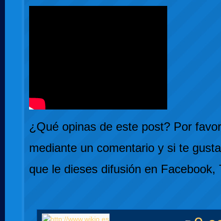
¿Qué opinas de este post? Por favor,
mediante un comentario y si te gusta
que le dieses difusión en Facebook, 