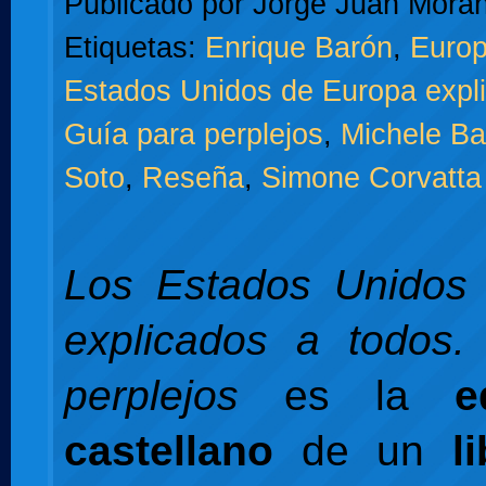
Publicado por
Jorge Juan Moran
Etiquetas:
Enrique Barón
,
Europ
Estados Unidos de Europa expli
Guía para perplejos
,
Michele Bal
Soto
,
Reseña
,
Simone Corvatta
Los Estados Unidos
explicados a todos.
perplejos
es la
e
castellano
de un
l