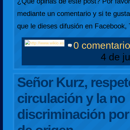
¿Qué opinas de este post? Por favor,
mediante un comentario y si te gusta
que le dieses difusión en Facebook, 
0 comentari
4 de j
Señor Kurz, respete
circulación y la no
discriminación po