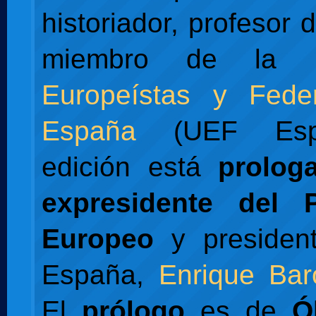
historiador, profesor d
miembro de la
Europeístas y Feder
España
(UEF Espa
edición está
prolog
expresidente del 
Europeo
y presiden
España,
Enrique Bar
El
prólogo
es de
Ó