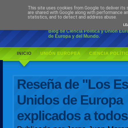
This site uses cookies from Google to deliver its 
Ciudadano Mo
are shared with Google along with performance an
statistics, and to detect and address abuse.
LE
Blog de Ciencia Política y Unión Eu
de Europa y del Mundo.
INICIO
UNIÓN EUROPEA
CIENCIA POLÍTI
AUTOR
Reseña de "Los E
Unidos de Europa
explicados a todos