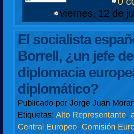
0 c
viernes, 12 de j
El socialista espa
Borrell, ¿un jefe de
diplomacia europe
diplomático?
Publicado por
Jorge Juan Moran
Etiquetas:
Alto Representante
,
a
Central Europeo
,
Comisión Eur