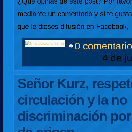
¿Qué opinas de este post? Por favor,
mediante un comentario y si te gusta
que le dieses difusión en Facebook, 
0 comentari
4 de j
Señor Kurz, respete
circulación y la no
discriminación po