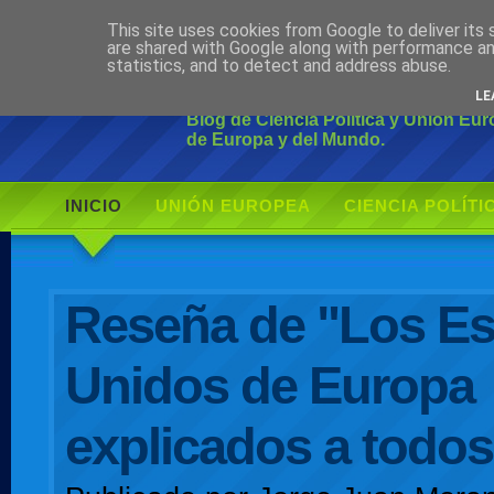
This site uses cookies from Google to deliver its 
Ciudadano Mo
are shared with Google along with performance an
statistics, and to detect and address abuse.
LE
Blog de Ciencia Política y Unión Eu
de Europa y del Mundo.
INICIO
UNIÓN EUROPEA
CIENCIA POLÍTI
AUTOR
Reseña de "Los E
Unidos de Europa
explicados a todos