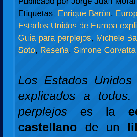
Publicado por
Jorge Juan Moran
Etiquetas:
Enrique Barón
,
Europ
Estados Unidos de Europa expli
Guía para perplejos
,
Michele Bal
Soto
,
Reseña
,
Simone Corvatta
Los Estados Unidos
explicados a todos.
perplejos
es la
e
castellano
de un
l