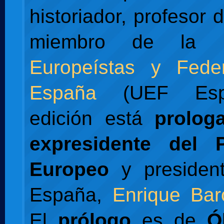
historiador, profesor d
miembro de la
Europeístas y Feder
España
(UEF Espa
edición está
prolog
expresidente del 
Europeo
y presiden
España,
Enrique Bar
El
prólogo
es de
Ó