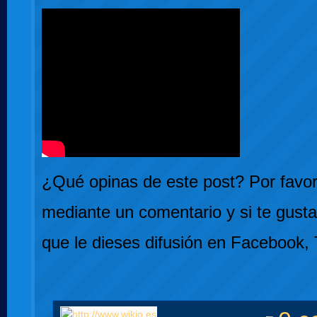
¿Qué opinas de este post? Por favor,
mediante un comentario y si te gusta
que le dieses difusión en Facebook, 