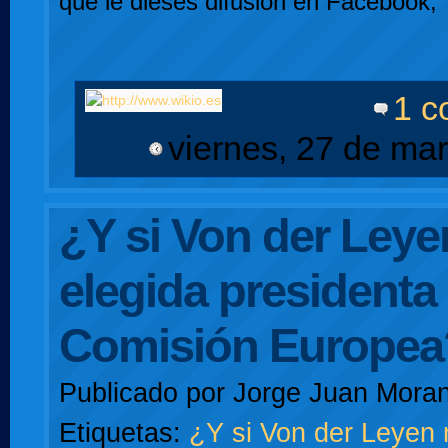
que le dieses difusión en Facebook, 
1 c
viernes, 27 de ma
¿Y si Von der Leye
elegida presidenta 
Comisión Europea
Publicado por
Jorge Juan Moran
Etiquetas:
¿Y si Von der Leyen 