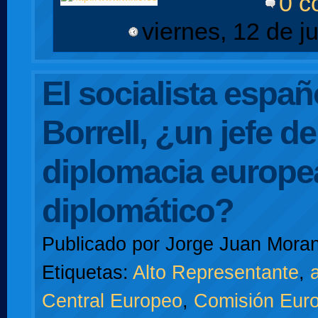
0 c
viernes, 12 de j
El socialista espa
Borrell, ¿un jefe de
diplomacia europe
diplomático?
Publicado por
Jorge Juan Moran
Etiquetas:
Alto Representante
,
a
Central Europeo
,
Comisión Eur