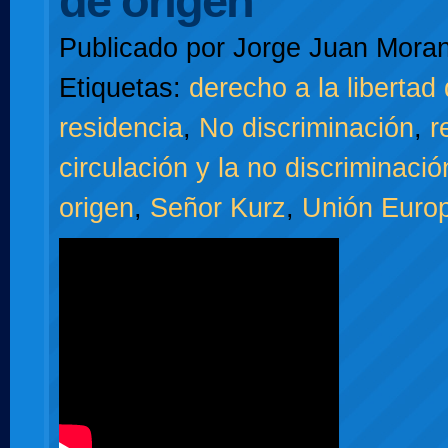
de origen
Publicado por
Jorge Juan Moran
Etiquetas:
derecho a la libertad 
residencia
,
No discriminación
,
r
circulación y la no discriminaci
origen
,
Señor Kurz
,
Unión Euro